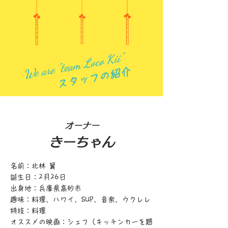
We are "team Loco Kii"
スタッフの紹介
オーナー
きーちゃん
名前：北林 翼
誕生日：2月26日
出身地：兵庫県高砂市
趣味：料理、ハワイ、SUP、音楽、
ウクレレ
特技：料理
​オススメの映画：シェフ（キッチンカーを題