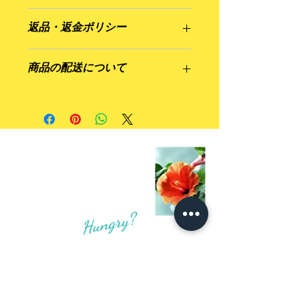
商品の詳細を入力してください。サイ
返品・返金ポリシー
ズ、素材、取扱説明に加え、商品の特
徴やおすすめのポイントなどを説明し
返品・返金規約を入力してください。
ましょう。
商品の配送について
商品にご満足いただけなかった場合の
返品・返金ポリシーと手順を説明しま
配送地域、料金、所要時間、梱包な
しょう。規約の内容を明確にすること
ど、商品の配送に関する情報を入力し
で、お客様の信頼を獲得し、安心して
てください。配送情報を明確にするこ
商品をご購入いただけます。
とで、お客様の信頼を獲得し、安心し
て商品をご購入いただけます。
Hungry?
テイクアウトのご注文予約は
「ご注文・お問い合わせ」
から
ご注文いただけます。
LINEやインスタグラム のDM
でも受け付けております。