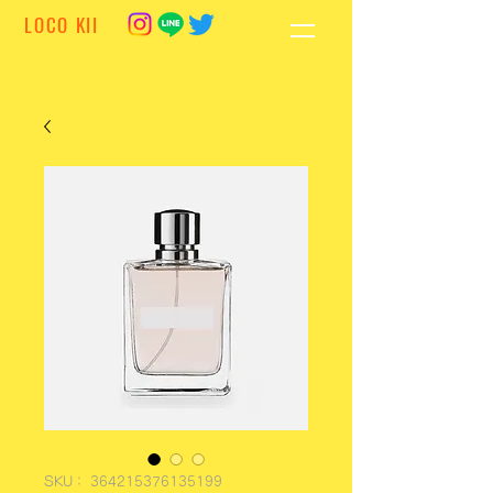
LOCO KII
SKU： 364215376135199