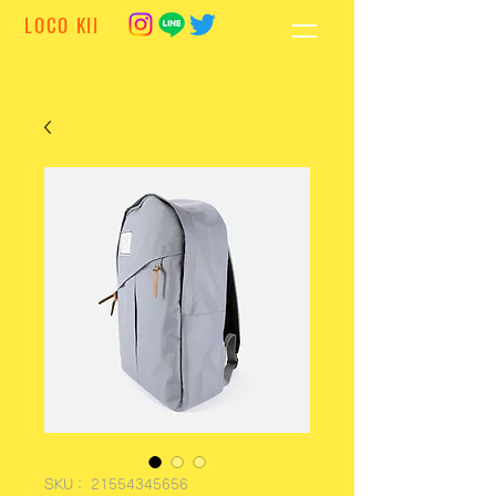
LOCO KII
SKU： 21554345656