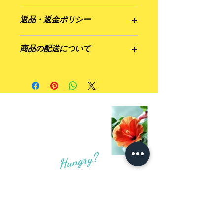
商品の詳細を入力してください。サイ
返品・返金ポリシー
ズ、素材、取扱説明に加え、商品の特
徴やおすすめのポイントなどを説明し
返品・返金規約を入力してください。
ましょう。
商品の配送について
商品にご満足いただけなかった場合の
返品・返金ポリシーと手順を説明しま
配送地域、料金、所要時間、梱包な
しょう。規約の内容を明確にすること
ど、商品の配送に関する情報を入力し
で、お客様の信頼を獲得し、安心して
てください。配送情報を明確にするこ
商品をご購入いただけます。
とで、お客様の信頼を獲得し、安心し
て商品をご購入いただけます。
Hungry?
テイクアウトのご注文予約は
「ご注文・お問い合わせ」
から
ご注文いただけます。
LINEやインスタグラム のDM
でも受け付けております。